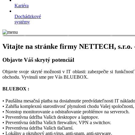
Kariéra
Dochádzkové
systémy
Vitajte na stránke firmy NETTECH, s.r.o. -
Objavte Váš skrytý potenciál
Objavte svoje skryté možnosti v IT oblasti: zabezpečte si funkčnosť
obchodu. Vyvinuli sme pre Vás BLUEBOX.
BLUEBOX :
• Paušálna mesačná platba na dosiahnutie predvídateľnosti IT náklado
• Zahŕňa komplexnú starostlivosť plynulosti chodu Vašej spoločnosti,
• Nonstop monitorovanie a odstraňovanie problémov na serveroch.
• Preventívna údržba Vašich desktopov a laptopov.
• Preventívna údržba Vašich firewallov, VPN a switchov.
• Preventívna údržba Vašich tlačiarní.
• Lokálny a okruhový anti-virus, anti-spam, anti-spyware.